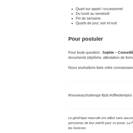
Quart sur appel / occasionnel
Du lundi au vendredi
Fin de semaine
Quarts de jour, soir et nuit
Pour postuler
Pour toute question :
Sophie – Conseillè
documents (diplôme, attestation de forma
Nous souhaitons faire votre connaissan
#nouveauchallenge #job #offredemploi #e
Le générique masculin est utilisé sans aucune
personnes de leur intérêt pour ce poste. La 
les horizons.