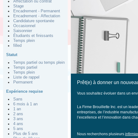
Affectation ou contrat
Stage
Encadrement - Permanent
Encadrement - Affectation
Candidature spontanée
Occasionnel
Saisonnier
Étudiants et finissants
Temps plein
filled
Statut
Temps partiel ou temps plein
Temps partiel
Temps plein
Liste de rappel
Prêt(e) à donner un nouveau
Permanent
Expérience requise
Vous souhaitez évoluer dans un envi
Sans
6 mois à 1 an
La Firme Brouillette Inc. est un lea
1 an
entreprises, de l’industrie manufactu
2 ans
l’excellence et l’innovation dans c
3 ans
4 ans
5 ans
Plus de 5 ans
Nous recherchons plusieurs
infirmie