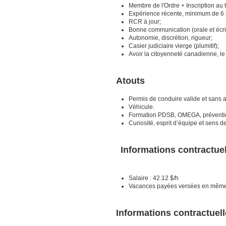
Membre de l'Ordre + Inscription au 
Expérience récente, minimum de 6 mo
RCR à jour;
Bonne communication (orale et écrit
Autonomie, discrétion, rigueur;
Casier judiciaire vierge (plumitif);
Avoir la citoyenneté canadienne, le
Atouts
Permis de conduire valide et sans a
Véhicule.
Formation PDSB, OMEGA, prévention
Curiosité, esprit d’équipe et sens d
Informations contractue
Salaire : 42.12 $/h
Vacances payées versées en même 
I
nformations contractuel