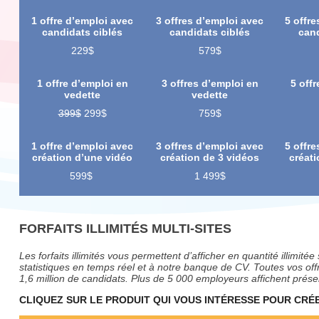
1 offre d’emploi avec
3 offres d’emploi avec
5 offr
candidats ciblés
candidats ciblés
cand
229$
579$
1 offre d’emploi en
3 offres d’emploi en
5 off
vedette
vedette
399$
299$
759$
1 offre d’emploi avec
3 offres d’emploi avec
5 offr
création d’une vidéo
création de 3 vidéos
créati
599$
1 499$
FORFAITS ILLIMITÉS MULTI-SITES
Les forfaits illimités vous permettent d’afficher en quantité illimit
statistiques en temps réel et à notre banque de CV. Toutes vos of
1,6 million de candidats. Plus de 5 000 employeurs affichent prése
CLIQUEZ SUR LE PRODUIT QUI VOUS INTÉRESSE POUR CR