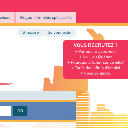
alisés
Blogue d'Emplois spécialisés
S'inscrire
Se connecter
VOUS RECRUTEZ ?
+ Partenaire avec vous
+ No 1 au Québec
+ Pourquoi afficher sur ce site?
+ Tarifs des offres d'emploi
+ Nous contacter