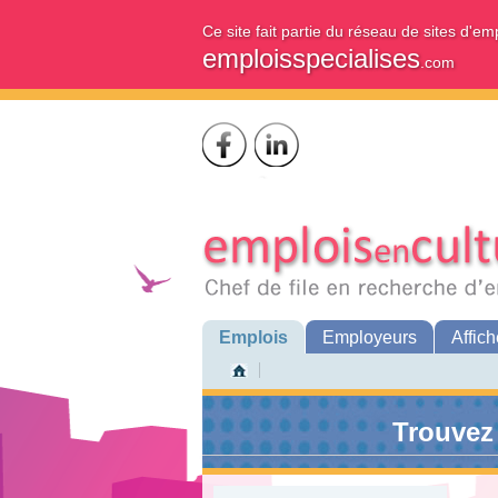
Ce site fait partie du réseau de sites d'em
emploisspecialises
.com
Emplois
Employeurs
Affich
Trouvez